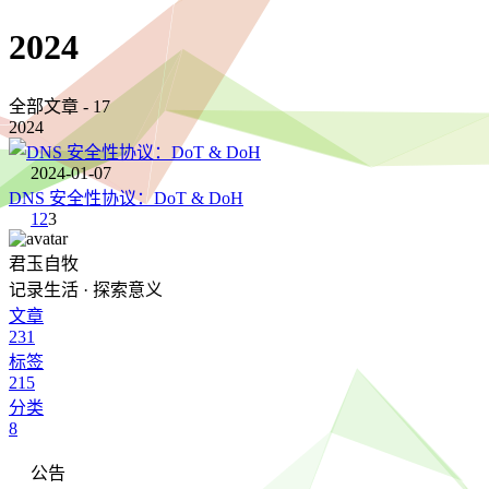
2024
全部文章 - 17
2024
2024-01-07
DNS 安全性协议：DoT & DoH
1
2
3
君玉自牧
记录生活 · 探索意义
文章
231
标签
215
分类
8
公告