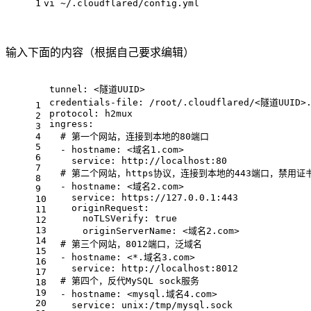
1
vi ~/.cloudflared/config.yml
输入下面的内容（根据自己要求编辑）
tunnel:
<隧道UUID>
credentials-file:
/root/.cloudflared/<隧道UUID>.
1
protocol:
h2mux
2
ingress:
3
4
# 第一个网站，连接到本地的80端口
5
-
hostname:
<域名1.com>
6
service:
http://localhost:80
7
# 第二个网站，https协议，连接到本地的443端口，禁用证
8
-
hostname:
<域名2.com>
9
service:
https://127.0.0.1:443
10
originRequest:
11
noTLSVerify:
true
12
13
originServerName:
<域名2.com>
14
# 第三个网站，8012端口，泛域名
15
-
hostname:
<*.域名3.com>
16
service:
http://localhost:8012
17
# 第四个，反代MySQL sock服务
18
19
-
hostname:
<mysql.域名4.com>
20
service:
unix:/tmp/mysql.sock