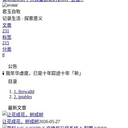
君玉自牧
记录生活 · 探索意义
文章
231
标签
215
分类
8
公告
🕯️ 我年华虚度，已是十年踪迹十年「新」
目录
1.
firewalld
2.
iptables
最新文章
让花成花，树成树
2026-05-27