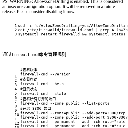
PS. WARNING: AllowZoneDrifting is enabled. This is considered
an insecure configuration option. It will be removed in a future
release. Please consider disabling it now.
1
sed -i 
's/AllowZoneDrifting=yes/AllowZoneDriftin
2
cat
 /etc/firewalld/firewalld.conf | grep AllowZo
3
systemctl restart firewalld && systemctl status 
通过
命令管理规则
firewall-cmd
#查看版本
firewall-cmd --version
1
#查看帮助
2
firewall-cmd --
help
3
4
#显示状态
5
firewall-cmd --state
6
#查看所有打开的端口
7
firewall-cmd --zone=public --list-ports
8
#开启 3306 端口
9
firewall-cmd --zone=public --add-port=3306/tcp 
10
firewall-cmd --zone=public --add-port=3306-3307
11
firewall-cmd --permanent --add-rich-rule=
"rule 
12
firewall-cmd --permanent --add-rich-rule=
"rule 
13