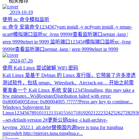
相关推荐
2019-10-19
使用 nc 命令模拟监听
nc 命令 安装命令1234567yum install -y nc#yum install -y nmap-
ncat#模拟端口监听nc -lvnp 9999#查看监听端口netstat -lanp |
grep 9999telnet ip 9999 监听端口12345#模拟端口监听nc -lvnp
9999#查看监听端口netstat -lanp | grep 9999telnet ip 9999
2024-07-26
使用 Kali Linux 尝试破解 WiFi 密码
Kali Linux 是基于 Debian 的 Linux 发行版，它预装了许多渗透
测试软件，包括 nmap、Wireshark、Aircrack-ng… 开始之前需
要准备一个 Kali Linux 系统 安装12345Installing, this may take a
few minutes...WslRegisterDistribution failed with error:
0x80004005Error: 0x80004005 ??????Press any key to continue...
Windows Subsystem for
Linux12345678910111213141516171819202122232425262728293
--set-default-version 2#更新公钥dpkg -i kali-archive-
keyring_2022.1_all.deb#替换国内源here is tuna for tsinghua
mirrosdeb http://mirrors.tuna.tsinghua.e...