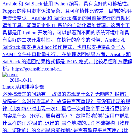
Ansible 和 SaltStack 使用 Python 编写，具有良好的可移植性。
Puppet 的使用脚本语法复杂，且可移植性比较差，目前的使用
者慢慢变少。Ansible 和 SaltStack 都是的目前最流行的自动化
运维工具，能满足企业 IT 系统的自动化运维管理。这两个工
具都是用 Python 开发的，可以部署到不同的系统环境中和具
有良好的二次开发特性。 在执行的命令的时候，Ansible 和
SaltStack 都支持 Ad-hoc 操作模式，也可以支持将命令写入
YAML 文件中再批量执行。 在处理返回结果方面，Ansible 和
SaltStack 的返回结果格式都是 JSON 格式，比较易懂和方便解
析。https://getansible.com/be...
2019-10-11
Linux 系统排障步骤
必须搞清楚的问题有： 故障的表现是什么？无响应？报错？
故障是什么时候发现的？ 故障是否可重现？ 有没有出现的规
律（比如每小时出现一次） 最后一次对整个平台进行更新的
内容是什么（代码、服务器等）？ 故障影响的特定用户群是
什么样的(已登录的, 退出的, 某个地域的…)? 基础架构（物理
的、逻辑的）的文档是否能找到? 是否有监控平台可用?（比