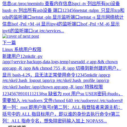
信息cat /proc/meminfo 查看内存信息lspci -tv 列出所有pci设备
lsusb -tv 列出所有usb设备 端口123456netstat -tulpn 只显示tcp和
udp的监听端口netstat -pln 显示监听端口netstat -s 显示网络统计
信息lsof -Pnl +M -i4 显示ipv4的监听端口lsof -Pnl +M -i6 显示
ipv6的监听端口cat /etc/services...
下一篇
Linux 系统用户权限
新建用户12mkdir -pv
/app/{service,backups,data,logs,temp}useradd -r app && chown
app:app -R /app && chmod 755 -R /app 切换到新创建的用户，
显示 bash-4.2$，且无法正常使用命令12345mkdir /appcp
/etc/skel/.bash_logout /app/cp /etc/skel/.bash_profile /app/cp
/etc/skel/.bashrc /app/chown app:app -R /app/ 特殊权限
12345678910111213#su 缺省为 root 用户su USER密码:#sudo，
需要加入 /etc/sudoers 文件chmod 640 /etc/sudoersvi /etc/sudoers#
第一列：root 即用户账号#第二列：ALL 指登陆者来源主机；
括号中的 ALL 指目标用户，即以谁的身份去执行命令#第三
列：ALL 指命令名，想免除密码输入加上 NOPASS...