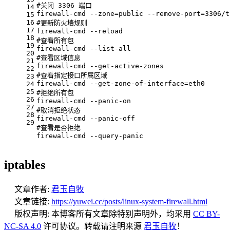
#关闭 3306 端口
14
firewall-cmd --zone=public --remove-port=3306/t
15
16
#更新防火墙规则
17
firewall-cmd --reload
18
#查看所有包
19
firewall-cmd --list-all
20
#查看区域信息
21
firewall-cmd --get-active-zones
22
#查看指定接口所属区域
23
firewall-cmd --get-zone-of-interface=eth0
24
25
#拒绝所有包
26
firewall-cmd --panic-on
27
#取消拒绝状态
28
firewall-cmd --panic-off
29
#查看是否拒绝
firewall-cmd --query-panic
iptables
文章作者:
君玉自牧
文章链接:
https://yuwei.cc/posts/linux-system-firewall.html
版权声明:
本博客所有文章除特别声明外，均采用
CC BY-
NC-SA 4.0
许可协议。转载请注明来源
君玉自牧
！