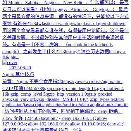
如 Munin、Zabbix、 Nagios、 New Relic … 什么都可以） 是否
有日志可以查看?（比如 Loggly、Airbrake、 Graylog…） 最后
两个是最方便的信息来源，都没有的情况下，只能按以下方式
继续 有谁在?1234wlast# cat /var/log/wtmplast -x | grep shutdown
用这两个命令看看都有谁在线，有哪些用户访问过。这不是什
么关键步骤，不过最好别在其他用户正干活的时候来调试系
统。有道是一山不容二虎嘛。（ne cook in the kitchen is
enough.） 之前发生了什么?123history# 清空历史数据history -c
&& his...
2022-06-20
Nginx 其他技巧
前置：Nginx 不完全食用指北https://yuwei.cc/posts/nginx.html
GZIP 压缩123456789gzip on;gzip_min_length 1k;gzip_buffers 4
16k;gzip_comp_level 5;gzip_http_version 1.0;gzip_proxied
any;gzip_vary off;gzip_disable "MSIE [1-6]\.";gzip_types text/css
application/javascript application/xml text/plain application/x-font-ttf
; 访问控制从上到下的顺序，匹配到了便跳出：deny 拒绝，
allow 允许 1234567location / { deny 192.168.1.1; allow
127.0.0.0/24; allow 192.168.0.0/16; allow 10.10.0.0/16; deny all;}
请求限制对于大流量恶意的访问，会造...