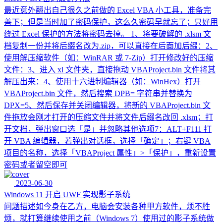
最近意外翻出自己很久之前做的 Excel VBA 小工具，准备完
善下；但是当时加了密码保护，这么久密码早就忘了；只好用
绕过 Excel 保护的方法将密码去掉。 1、将要破解的 .xlsm 文
档复制一份并将后缀名改为.zip，可以直接在后面加后缀：2、
使用解压缩软件（如：WinRAR 或 7-Zip）打开修改好的压缩
文件：3、进入 xl 文件夹，直接拖动 VBAProject.bin 文件将其
解压出来：4、使用十六进制编辑器（如：WinHex）打开
VBAProject.bin 文件，然后搜索 DPB= 字符串并替换为
DPX=5、然后保存并关闭编辑器，将新的 VBAProject.bin 文
件拖放会刚才打开的压缩文件并将文件后缀名改回 .xlsm；打
开文档，弹出窗口选「是」并忽略其他选项7：ALT+F111 打
开 VBA 编辑器，若弹出对话框，选择「确定」；右键 VBA
项目的名称，选择「VBAProject 属性」>「保护」，重新设置
密码或者留空即可
2023-06-30
Windows 11 开启 UWF 实现影子系统
问题描述如今身在乙方，电脑会安装各种甲方软件，烦不胜
烦，就打算继续使用之前（Windows 7）使用过的影子系统做