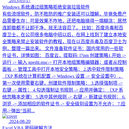
2013-05-17
Windows 系统通过组策略拒绝安装垃圾软件
有些流氓软件，防不胜防的推广安装还可以理解，毕竟免费产
品需要生存；可是效果不咋地，还把电脑搞得一塌糊涂；居然
连卸载都不让卸干净，就无法容忍了。 比如：百度杀毒和百
度卫士，在公司很多电脑中招以后，在网上找到了建立本地安
全策略来禁止安装软件的教程，现在以百度杀毒及百度卫士为
例，整理一篇出来。 文件准备软件证书：国内常用的一些软
件证书，详情如图： 百度云，提取码: l7pm 创建策略1.开始 ->
运行 -> 输入 gpedit.msc-> 打开本地组策略编辑器；或者从控制
面板 -> 管理工具中打开本地安全策略； 2.选中软件限制策略
（XP 系统在计算机配置 -> Windows 设置 -> 安全设置中），
第一次使用需要右键，创建软件限制策略； 3.选择强制项 ->
右键 -> 属性； 4.勾选强制证书规则 -> 应用并确定；（XP 系
统忽略本步骤） 5.选中其他规则 -> 右键 -> 新建证书规则； 6.
浏览 -> 添加相应的软件证书 -> 安全级别设置为不允许； 7.应
用->弹出“当前...
2024-08-20
Excel VBA 密码破解方法