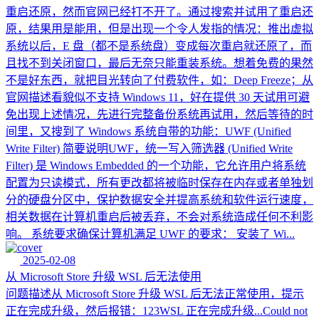
重启还原，然而官网已经打不开了。通过搜索并试用了重启还
原，结果用是能用，但是出现一个令人发指的情况：推出虚拟
系统以后，E 盘（都不是系统盘）变成每次重启就还原了，而
且找不到关闭窗口，最后无奈只能重装系统。想着免费的果然
不是好东西，就把目光转向了付费软件，如：Deep Freeze；从
官网描述看貌似不支持 Windows 11，好在提供 30 天试用可避
免出现上述情况，先进行完整备份系统再试用，然后等待的时
间里，又搜到了 Windows 系统自带的功能：UWF (Unified
Write Filter) 简要说明UWF，统一写入筛选器 (Unified Write
Filter) 是 Windows Embedded 的一个功能，它允许用户将系统
配置为只读模式，所有更改都将被临时保存在内存或者单独划
分的硬盘分区中，保护数据安全并提高系统和软件运行速度，
相关数据在计算机重启后被丢弃，不会对系统造成任何不利影
响。 系统要求确保计算机满足 UWF 的要求： 安装了 Wi...
2025-02-08
从 Microsoft Store 升级 WSL 后无法使用
问题描述从 Microsoft Store 升级 WSL 后无法正常使用，提示
正在完成升级，然后报错：123WSL 正在完成升级...Could not