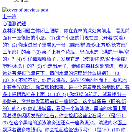
上一篇
心理测试题
森林深处问题主体闭上眼睛，你在森林的深处向前走，看见前
面有一座很旧的小屋。(1) 这个小屋的门现在是（开着/关着）
的？(2) 你走进屋子里看见一张（圆形/椭圆形/正方形/长方形/
三角形）的桌子(3) 桌子上有个花瓶，里面水是（满的/一半/空
的）？(4) 你仔细观察瓶子，发现它是（玻璃/陶瓷/泥土/金属/
塑料/木头）的？(5) 你走出屋子，继续向森林深处前进，看见
远处有瀑布飞流直下，请问水流的速度是什么级别？ （0-
10）(6) 不知不觉，你走过瀑布，站在坚硬的地面上，看见地
上有金光闪烁，你弯腰拾起来，是一个带着钥匙的钥匙链。有
多少把钥匙拴在上面（1-10）(7) 你继续向前走，试着找出一
条路来，突然你发现眼前有一座城堡。这个城堡是（旧的/新
的）的？(8) 你走进城堡，看见一个游泳池，黑暗的水面上飘
浮着很多闪闪发光的宝石，你会捡起这些宝石吗？（是/不）
(9) 在这个黑暗的游泳池旁边还有一座游泳池。清澈的水面上
飘浮着很多枚钱币。你会捡起这些钱币吗？（是/不）(10) 你