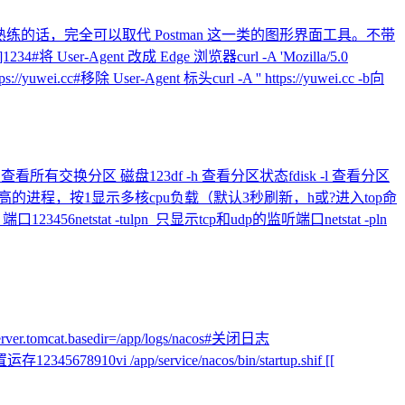
熟练的话，完全可以取代 Postman 这一类的图形界面工具。不带
r-Agent 改成 Edge 浏览器curl -A 'Mozilla/5.0
ps://yuwei.cc#移除 User-Agent 标头curl -A '' https://yuwei.cc -b向
n -s 查看所有交换分区 磁盘123df -h 查看分区状态fdisk -l 查看分区
示负载较高的进程，按1显示多核cpu负载（默认3秒刷新，h或?进入top命
口123456netstat -tulpn 只显示tcp和udp的监听端口netstat -pln
xxxserver.tomcat.basedir=/app/logs/nacos#关闭日志
2345678910vi /app/service/nacos/bin/startup.shif [[