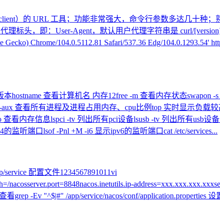
client）的 URL 工具；功能非常强大，命令行参数多达几十种；
ser-Agent，默认用户代理字符串是 curl/[version]1234#将 Use
Gecko) Chrome/104.0.5112.81 Safari/537.36 Edg/104.0.1293.54' htt
作系统版本hostname 查看计算机名 内存12free -m 查看内存状态swapo
有进程ps -aux 查看所有进程及进程占用内存、cpu比例top 实时显
info 查看内存信息lspci -tv 列出所有pci设备lsusb -tv 列出所有usb设备 端
听端口lsof -Pnl +M -i6 显示ipv6的监听端口cat /etc/services...
 /app/service 配置文件1234567891011vi
xtPath=/nacosserver.port=8848nacos.inetutils.ip-address=xxx.xxx.xxx.
v "^$|#" /app/service/nacos/conf/application.properties 设置运存1