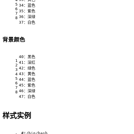
5
34：蓝色
6
35：紫色
7
36：深绿
8
37：白色
背景颜色
40：黑色
1
41：深红
2
42：绿色
3
43：黄色
4
5
44：蓝色
6
45：紫色
7
46：深绿
8
47：白色 
样式实例
#!/bin/bash