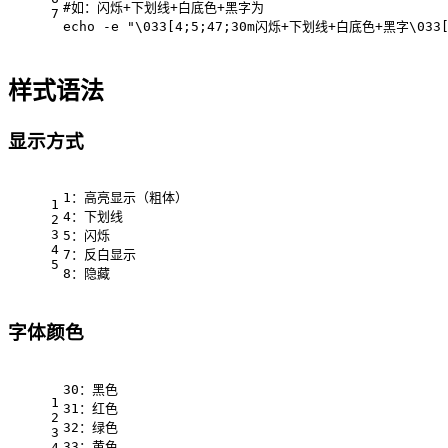
#如：闪烁+下划线+白底色+黑字为
7
echo
 -e 
"\033[4;5;47;30m闪烁+下划线+白底色+黑字\033[
样式语法
显示方式
1：高亮显示（粗体）
1
4：下划线
2
3
5：闪烁
4
7：反白显示
5
8：隐藏
字体颜色
30：黑色
1
31：红色
2
32：绿色
3
33：黄色
4