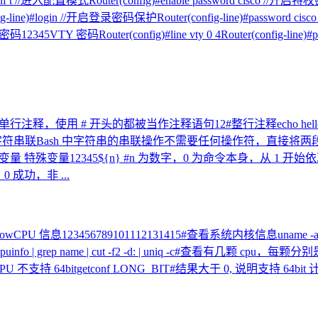
/进入配置模式Router(config)#enable password cisco //开启特权密
-line)#login //开启登录密码保护Router(config-line)#password cisc
码Router(config)#line vty 0 4Router(config-line)#password c
持单行注释，使用 # 开头的都被当作注释语句12#整行注释echo hel
lare 字符串联Bash 中字符串的串联操作不需要任何操作符，直接将两段数据连接
 #显示所有变量 特殊变量12345${n} #n 为数字，0 为命令本身，从 
 成功，非 ...
r nowCPU 信息123456789101112131415#查看系统内核信息unam
fo | grep name | cut -f2 -d: | uniq -c#查看有几颗 cpu，每颗分别是几核
64bitgetconf LONG_BIT#结果大于 0, 说明支持 64bit 计算，lm 指 l