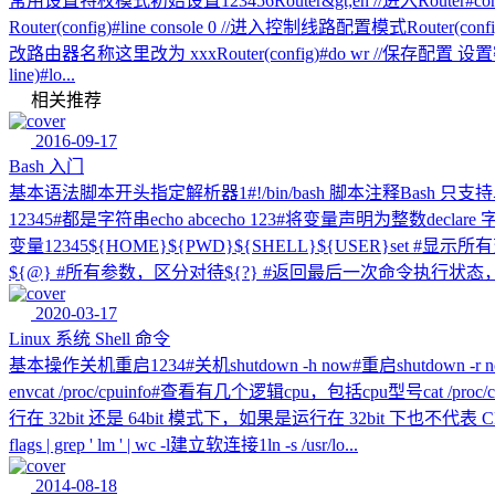
常用设置特权模式初始设置123456Router&gt;en //进入Router#conf t /
Router(config)#line console 0 //进入控制线路配置模式Router(config
改路由器名称这里改为 xxxRouter(config)#do wr //保存配置 设置密码12345VTY 密
line)#lo...
相关推荐
2016-09-17
Bash 入门
基本语法脚本开头指定解析器1#!/bin/bash 脚本注释Bash 只支
12345#都是字符串echo abcecho 123#将变量声明为整数dec
变量12345${HOME}${PWD}${SHELL}${USER}set
${@} #所有参数，区分对待${?} #返回最后一次命令执行状态，0
2020-03-17
Linux 系统 Shell 命令
基本操作关机重启1234#关机shutdown -h now#重启shutdown -
envcat /proc/cpuinfo#查看有几个逻辑cpu，包括cpu型号cat /proc/cpuin
行在 32bit 还是 64bit 模式下，如果是运行在 32bit 下也不代表 CPU 不支持 
flags | grep ' lm ' | wc -l建立软连接1ln -s /usr/lo...
2014-08-18