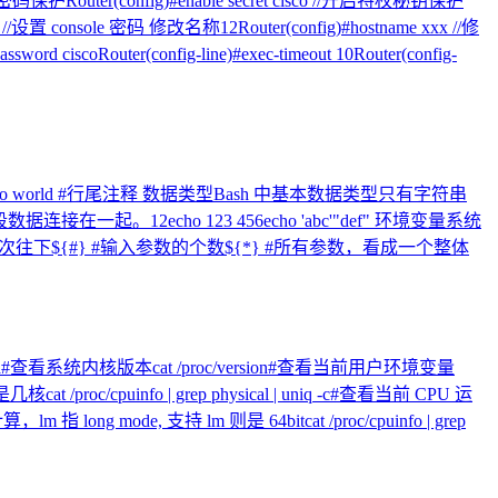
码保护Router(config)#enable secret cisco //开启特权秘钥保护
o //设置 console 密码 修改名称12Router(config)#hostname xxx //修
iscoRouter(config-line)#exec-timeout 10Router(config-
lo world #行尾注释 数据类型Bash 中基本数据类型只有字符串
在一起。12echo 123 456echo 'abc'"def" 环境变量系统
1 开始依次往下${#} #输入参数的个数${*} #所有参数，看成一个整体
e -a#查看系统内核版本cat /proc/version#查看当前用户环境变量
cat /proc/cpuinfo | grep physical | uniq -c#查看当前 CPU 运
ong mode, 支持 lm 则是 64bitcat /proc/cpuinfo | grep