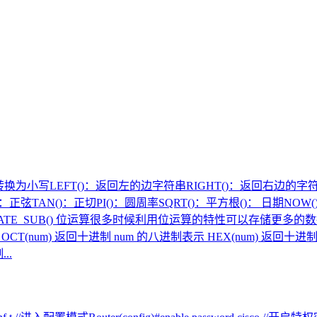
符串转换为小写LEFT()：返回左的边字符串RIGHT()：返回右边的字
：正弦TAN()：正切PI()：圆周率SQRT()：平方根()： 日期NOW
：时间差DATE_SUB() 位运算很多时候利用位运算的特性可以存储更
T(num) 返回十进制 num 的八进制表示 HEX(num) 返回十进制 nu
..