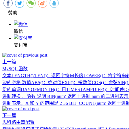
赞助
微信
支付宝
上一篇
MySQL 函数
文本LENGTH()/LEN()：返回字符串长度LOWER()：将字
边的空格 数值ABS()：绝对值EXP()：指数值COS()：余弦SIN()
份的单词DAYOFMONTH()：日TIMESTAMPDIFF()
进制转换。 函数 说明 BIN(num) 返回十进制 num 的二进制表示 OC
进制表示，X 和 Y 的范围是 2-36 BIT_COUNT(num) 返回十进制.
下一篇
思科路由器配置