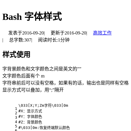
Bash 字体样式
发表于
2016-09-20
|
更新于
2016-09-20
|
高效工作
|
总字数:
307
|
阅读时长:
1分钟
样式使用
字背景颜色和文字颜色之间是英文的””
文字颜色后面有个 m
字符串前后可以没有空格，如果有的话，输出也是同样有空格
显示方式可以叠加，用“;”隔开
\033[X;Y;Zm字符\033[0m
1
#X：显示方式
2
#Y：字体颜色
3
4
#Z：背景颜色
5
#\033[0m:恢复终端默认颜色
6