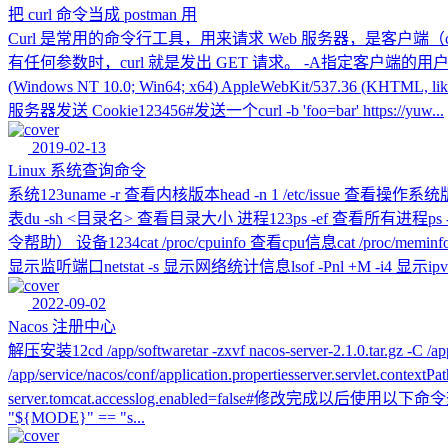
把 curl 命令当成 postman 用
Curl 是常用的命令行工具，用来请求 Web 服务器，是客户端（
有任何参数时，curl 就是发出 GET 请求。 -A指定客户端的用户代理标头，即：U
(Windows NT 10.0; Win64; x64) AppleWebKit/537.36 (KHTML, like 
服务器发送 Cookie123456#发送一个curl -b 'foo=bar' https://yuw...
2019-02-13
Linux 系统查询命令
系统123uname -r 查看内核版本head -n 1 /etc/issue 查看操
表du -sh <目录名> 查看目录大小 进程123ps -ef 查看所
令帮助） 设备1234cat /proc/cpuinfo 查看cpu信息cat /proc/mem
显示监听端口netstat -s 显示网络统计信息lsof -Pnl +M -i4 显示ipv4的监
2022-09-02
Nacos 注册中心
解压安装12cd /app/softwaretar -zxvf nacos-server-2.1.0.tar.gz -C
/app/service/nacos/conf/application.propertiesserver.servlet.conte
server.tomcat.accesslog.enabled=false#修改完成以后使用以下命令查看grep -E
"${MODE}" == "s...