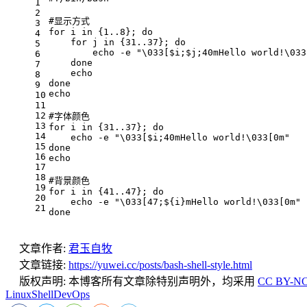
1
2
#显示方式
3
for
 i 
in
 {1..8}; 
do
4
for
 j 
in
 {31..37}; 
do
5
echo
 -e 
"\033[
$i
;
$j
;40mHello world!\033
6
done
7
echo
8
done
9
echo
10
11
12
#字体颜色
13
for
 i 
in
 {31..37}; 
do
14
echo
 -e 
"\033[
$i
;40mHello world!\033[0m"
15
done
16
echo
17
18
#背景颜色
19
for
 i 
in
 {41..47}; 
do
20
echo
 -e 
"\033[47;
${i}
mHello world!\033[0m"
21
done
文章作者:
君玉自牧
文章链接:
https://yuwei.cc/posts/bash-shell-style.html
版权声明:
本博客所有文章除特别声明外，均采用
CC BY-NC
Linux
Shell
DevOps