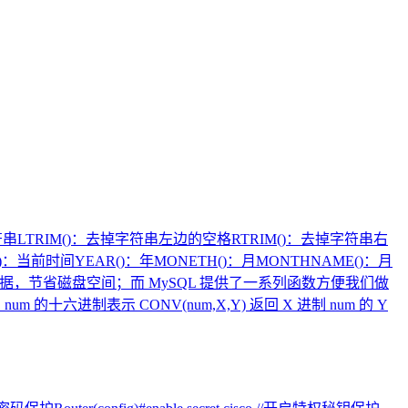
符串LTRIM()：去掉字符串左边的空格RTRIM()：去掉字符串右
()：当前时间YEAR()：年MONETH()：月MONTHNAME()：月
多的数据，节省磁盘空间；而 MySQL 提供了一系列函数方便我们做
m 的十六进制表示 CONV(num,X,Y) 返回 X 进制 num 的 Y