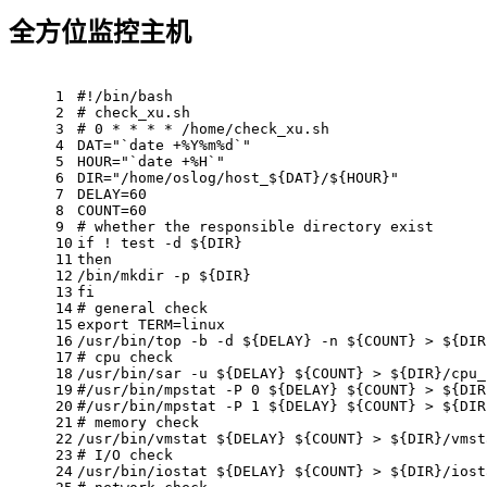
全方位监控主机
1
#!/bin/bash
2
# check_xu.sh
3
# 0 * * * * /home/check_xu.sh
4
DAT=
"`date +%Y%m%d`"
5
HOUR=
"`date +%H`"
6
DIR=
"/home/oslog/host_
${DAT}
/
${HOUR}
"
7
DELAY=60
8
COUNT=60
9
# whether the responsible directory exist
10
if
 ! 
test
 -d 
${DIR}
11
then
12
/bin/mkdir -p 
${DIR}
13
fi
14
# general check
15
export
 TERM=linux
16
/usr/bin/top -b -d 
${DELAY}
 -n 
${COUNT}
 > 
${DIR
17
# cpu check
18
/usr/bin/sar -u 
${DELAY}
${COUNT}
 > 
${DIR}
/cpu_
19
#/usr/bin/mpstat -P 0 ${DELAY} ${COUNT} > ${DIR
20
#/usr/bin/mpstat -P 1 ${DELAY} ${COUNT} > ${DIR
21
# memory check
22
/usr/bin/vmstat 
${DELAY}
${COUNT}
 > 
${DIR}
/vmst
23
# I/O check
24
/usr/bin/iostat 
${DELAY}
${COUNT}
 > 
${DIR}
/iost