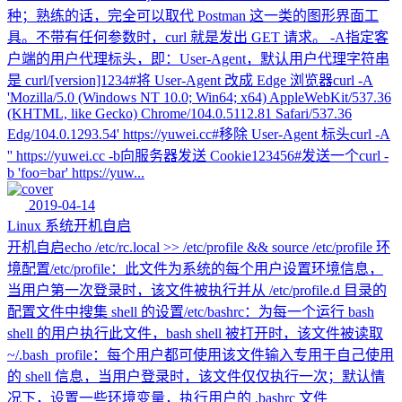
种；熟练的话，完全可以取代 Postman 这一类的图形界面工
具。不带有任何参数时，curl 就是发出 GET 请求。 -A指定客
户端的用户代理标头，即：User-Agent，默认用户代理字符串
是 curl/[version]1234#将 User-Agent 改成 Edge 浏览器curl -A
'Mozilla/5.0 (Windows NT 10.0; Win64; x64) AppleWebKit/537.36
(KHTML, like Gecko) Chrome/104.0.5112.81 Safari/537.36
Edg/104.0.1293.54' https://yuwei.cc#移除 User-Agent 标头curl -A
'' https://yuwei.cc -b向服务器发送 Cookie123456#发送一个curl -
b 'foo=bar' https://yuw...
2019-04-14
Linux 系统开机自启
开机自启echo /etc/rc.local >> /etc/profile && source /etc/profile 环
境配置/etc/profile：此文件为系统的每个用户设置环境信息，
当用户第一次登录时，该文件被执行并从 /etc/profile.d 目录的
配置文件中搜集 shell 的设置/etc/bashrc：为每一个运行 bash
shell 的用户执行此文件，bash shell 被打开时，该文件被读取
~/.bash_profile：每个用户都可使用该文件输入专用于自己使用
的 shell 信息，当用户登录时，该文件仅仅执行一次；默认情
况下，设置一些环境变量，执行用户的 .bashrc 文件