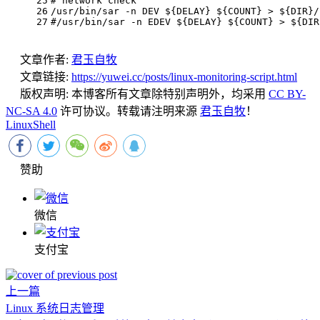
25
# network check
26
/usr/bin/sar -n DEV 
${DELAY}
${COUNT}
 > 
${DIR}
/
27
#/usr/bin/sar -n EDEV ${DELAY} ${COUNT} > ${DIR
文章作者:
君玉自牧
文章链接:
https://yuwei.cc/posts/linux-monitoring-script.html
版权声明:
本博客所有文章除特别声明外，均采用
CC BY-
NC-SA 4.0
许可协议。转载请注明来源
君玉自牧
！
Linux
Shell
赞助
微信
支付宝
上一篇
Linux 系统日志管理