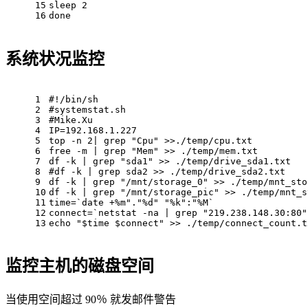
15
sleep
 2
16
done
系统状况监控
1
#!/bin/sh
2
#systemstat.sh
3
#Mike.Xu
4
IP=192.168.1.227
5
top -n 2| grep 
"Cpu"
 >>./temp/cpu.txt
6
free -m | grep 
"Mem"
 >> ./temp/mem.txt
7
df
 -k | grep 
"sda1"
 >> ./temp/drive_sda1.txt
8
#df -k | grep sda2 >> ./temp/drive_sda2.txt
9
df
 -k | grep 
"/mnt/storage_0"
 >> ./temp/mnt_sto
10
df
 -k | grep 
"/mnt/storage_pic"
 >> ./temp/mnt_s
11
time=`
date
 +%m
"."
%d
" "
%k
":"
%M`
12
connect=`netstat -na | grep 
"219.238.148.30:80"
13
echo
"
$time
$connect
"
 >> ./temp/connect_count.t
监控主机的磁盘空间
当使用空间超过 90％ 就发邮件警告