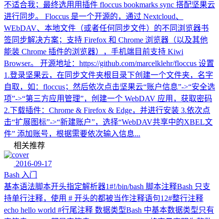
不适合我；最终选用用插件 floccus bookmarks sync 搭配坚果云
进行同步。 Floccus 是一个开源的，通过 Nextcloud、
WEbDAV、本地文件（或者任何同步文件）的不同浏览器书
签同步解决方案；支持 Firefox 和 Chrome 浏览器（以及其他
能装 Chrome 插件的浏览器），手机端目前支持 Kiwi
Browser。 开源地址：https://github.com/marcelklehr/floccus 设置
1.登录坚果云，在同步文件夹根目录下创建一个文件夹，名字
自取，如：floccus；然后依次点击坚果云“账户信息”->“安全选
项”->“第三方应用管理”，创建一个 WebDAV 应用，获取密码
2.下载插件：Chrome & Firefox & Edge，并进行安装 3.依次点
击“扩展图标”->“新建账户”，选择“WebDAV共享中的XBEL文
件” 添加账号，根据需要依次输入信息...
相关推荐
2016-09-17
Bash 入门
基本语法脚本开头指定解析器1#!/bin/bash 脚本注释Bash 只支
持单行注释，使用 # 开头的都被当作注释语句12#整行注释
echo hello world #行尾注释 数据类型Bash 中基本数据类型只有