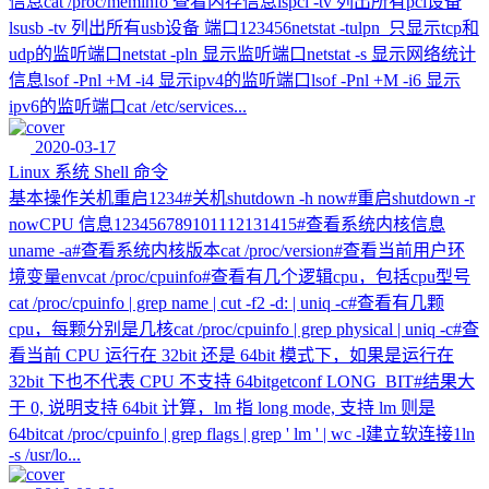
信息cat /proc/meminfo 查看内存信息lspci -tv 列出所有pci设备
lsusb -tv 列出所有usb设备 端口123456netstat -tulpn 只显示tcp和
udp的监听端口netstat -pln 显示监听端口netstat -s 显示网络统计
信息lsof -Pnl +M -i4 显示ipv4的监听端口lsof -Pnl +M -i6 显示
ipv6的监听端口cat /etc/services...
2020-03-17
Linux 系统 Shell 命令
基本操作关机重启1234#关机shutdown -h now#重启shutdown -r
nowCPU 信息123456789101112131415#查看系统内核信息
uname -a#查看系统内核版本cat /proc/version#查看当前用户环
境变量envcat /proc/cpuinfo#查看有几个逻辑cpu，包括cpu型号
cat /proc/cpuinfo | grep name | cut -f2 -d: | uniq -c#查看有几颗
cpu，每颗分别是几核cat /proc/cpuinfo | grep physical | uniq -c#查
看当前 CPU 运行在 32bit 还是 64bit 模式下，如果是运行在
32bit 下也不代表 CPU 不支持 64bitgetconf LONG_BIT#结果大
于 0, 说明支持 64bit 计算，lm 指 long mode, 支持 lm 则是
64bitcat /proc/cpuinfo | grep flags | grep ' lm ' | wc -l建立软连接1ln
-s /usr/lo...