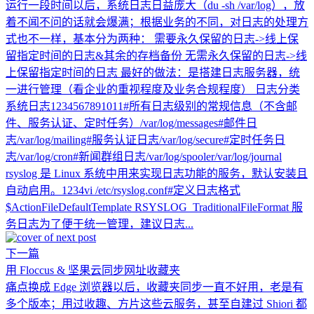
运行一段时间以后，系统日志日益庞大（du -sh /var/log），放
着不闻不问的话就会爆满；根据业务的不同，对日志的处理方
式也不一样，基本分为两种： 需要永久保留的日志->线上保
留指定时间的日志&其余的存档备份 无需永久保留的日志->线
上保留指定时间的日志 最好的做法：是搭建日志服务器，统
一进行管理（看企业的重视程度及业务合规程度） 日志分类
系统日志1234567891011#所有日志级别的常规信息（不含邮
件、服务认证、定时任务）/var/log/messages#邮件日
志/var/log/mailing#服务认证日志/var/log/secure#定时任务日
志/var/log/cron#新闻群组日志/var/log/spooler/var/log/journal
rsyslog 是 Linux 系统中用来实现日志功能的服务，默认安装且
自动启用。1234vi /etc/rsyslog.conf#定义日志格式
$ActionFileDefaultTemplate RSYSLOG_TraditionalFileFormat 服
务日志为了便于统一管理，建议日志...
下一篇
用 Floccus & 坚果云同步网址收藏夹
痛点换成 Edge 浏览器以后，收藏夹同步一直不好用，老是有
多个版本；用过收趣、方片这些云服务，甚至自建过 Shiori 都