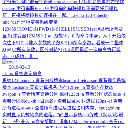
字符串12345#都是字符串echo abcecho 123#将变量声明为整数
declare 字符串联Bash 中字符串的串联操作不需要任何操作
符，直接将两段数据连接在一起。12echo 123 456echo
'abc'"def" 环境变量系统变量
12345${HOME}${PWD}${SHELL}${USER}set #显示所有变
量 特殊变量12345${n} #n 为数字，0 为命令本身，从 1 开始依
次往下${#} #输入参数的个数${*} #所有参数，看成一个整体
${@} #所有参数，区分对待${?} #返回最后一次命令执行状
态，0 成功，非 ...
2019-02-13
Linux 系统查询命令
系统123uname -r 查看内核版本head -n 1 /etc/issue 查看操作系统
版本hostname 查看计算机名 内存12free -m 查看内存状态
swapon -s 查看所有交换分区 磁盘123df -h 查看分区状态fdisk -l
查看分区表du -sh <目录名> 查看目录大小 进程123ps -ef 查看
所有进程ps -aux 查看所有进程及进程占用内存、cpu比例top
实时显示负载较高的进程，按1显示多核cpu负载（默认3秒刷
新，h或?进入top命令帮助） 设备1234cat /proc/cpuinfo 查看cpu