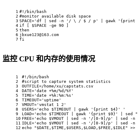
1
#!/bin/bash
2
#monitor available disk space
3
SPACE=
'df | sed -n '
/ \ / $ / p
' | gawk '
{
print
4
if [ $SPACE -ge 90 ]
5
then
6
jbxue123@163.com
7
fi
监控 CPU 和内存的使用情况
1
#!/bin/bash
2
#script to capture system statistics
3
OUTFILE=/home/xu/capstats.csv
4
DATE=
'date +%m/%d/%Y'
5
TIME=
'date +%k:%m:%s'
6
TIMEOUT=
'uptime'
7
VMOUT=
'vmstat 1 2'
8
USERS=
'echo $TIMEOUT | gawk '
{
print
$4
}
' '
9
LOAD=
'echo $TIMEOUT | gawk '
{
print
$9
}
' | sed "
10
FREE='
echo
$VMOUT
 | sed -n 
'/[0-9]/p'
 | sed -n 
11
IDLE='
echo
$VMOUT
 | sed -n 
'/[0-9]/p'
 | sed -n 
12
echo "$DATE,$TIME,$USERS,$LOAD,$FREE,$IDLE" >> 