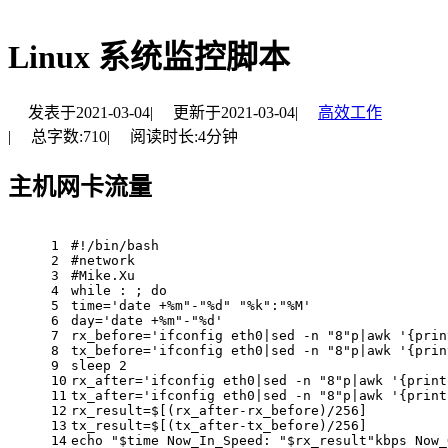
Linux 系统监控脚本
发表于
2021-03-04
|
更新于
2021-03-04
|
高效工作
|
总字数:
710
|
阅读时长:
4分钟
主机网卡流量
1
#!/bin/bash
2
#network
3
#Mike.Xu
4
while
 : ; 
do
5
time=
'date +%m"-"%d" "%k":"%M'
6
day=
'date +%m"-"%d'
7
rx_before=
'ifconfig eth0|sed -n "8"p|awk '
{
prin
8
tx_before=
'ifconfig eth0|sed -n "8"p|awk '
{
prin
9
sleep
 2
10
rx_after=
'ifconfig eth0|sed -n "8"p|awk '
{
print
11
tx_after=
'ifconfig eth0|sed -n "8"p|awk '
{
print
12
rx_result=$[(rx_after-rx_before)/256]
13
tx_result=$[(tx_after-tx_before)/256]
14
echo
"
$time
 Now_In_Speed: "
$rx_result
"kbps Now_