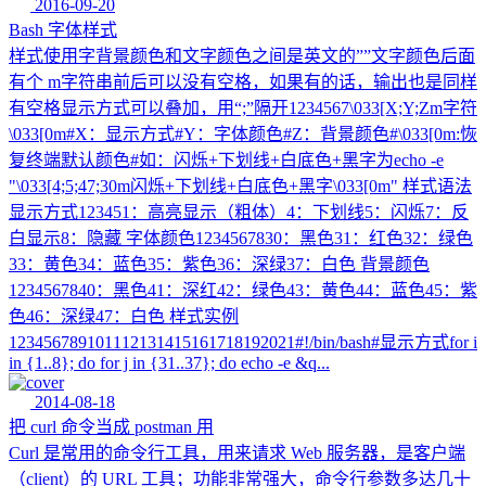
2016-09-20
Bash 字体样式
样式使用字背景颜色和文字颜色之间是英文的””文字颜色后面
有个 m字符串前后可以没有空格，如果有的话，输出也是同样
有空格显示方式可以叠加，用“;”隔开1234567\033[X;Y;Zm字符
\033[0m#X：显示方式#Y：字体颜色#Z：背景颜色#\033[0m:恢
复终端默认颜色#如：闪烁+下划线+白底色+黑字为echo -e
"\033[4;5;47;30m闪烁+下划线+白底色+黑字\033[0m" 样式语法
显示方式123451：高亮显示（粗体）4：下划线5：闪烁7：反
白显示8：隐藏 字体颜色1234567830：黑色31：红色32：绿色
33：黄色34：蓝色35：紫色36：深绿37：白色 背景颜色
1234567840：黑色41：深红42：绿色43：黄色44：蓝色45：紫
色46：深绿47：白色 样式实例
123456789101112131415161718192021#!/bin/bash#显示方式for i
in {1..8}; do for j in {31..37}; do echo -e &q...
2014-08-18
把 curl 命令当成 postman 用
Curl 是常用的命令行工具，用来请求 Web 服务器，是客户端
（client）的 URL 工具；功能非常强大，命令行参数多达几十