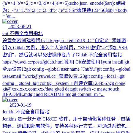
('a'=>1,'b'=>2,'c'=>3,'d'=>4,'e'=>5);echo json_encode($arr); 结果
为：{"a":1,"b":2,"c":3,"d":4,"e":5} 对象转换123456$obj->body
= 'an...
2023-06-21
Git 不完全食用指北
设置免密创建密钥1ssh-keygen -t ed25519 -C "自定义" 添加密
钥以 Gitlab 为例，进入个人资料页，“SSH 密钥”->“添加 SSH
密钥”，然后就可以免密操作仓库了Gitlab 不完全食用指北
https://yuwei.cc/posts/gitlab.html 使用 Git安装使用1yum install git
全局设置12git config --global user.name "JnuYu"git config --global
user.email "work@yuwei.cc" 获取设置123git config --local -lgit
config --global -lgit config --system -l 创建仓库1234567git clone
git@xxx.xxx.com:xxx/data.gitcd datagit switch -c mastertouch
README.mdgit add README.mdgit commit -m "...
2020-01-19
Jenkin 不完全食用指北
Jenkins 是一款开源 CI&CD 软件，用于自动化各种任务，包括
构建、测试和部署软件；支持各种运行方式，可通过系统包、