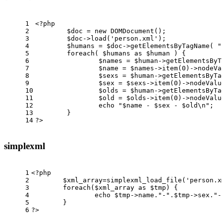
1
<?php
2
$doc 
= 
new
 DOMDocument
();  
3
$doc
->
load
(
'person.xml'
);  
4
$humans 
= 
$doc
->
getElementsByTagName
( 
"
5
foreach
( 
$humans as
$human 
) {  
6
$names 
= 
$human
->
getElementsByT
7
$name 
= 
$names
->
item
(
0
)->nodeVa
8
$sexs 
= 
$human
->
getElementsByTa
9
$sex 
= 
$sexs
->
item
(
0
)->nodeValu
10
$olds 
= 
$human
->
getElementsByTa
11
$old 
= 
$olds
->
item
(
0
)->nodeValu
12
echo
"
$name
 - 
$sex
 - 
$old
\n"
;  
13
	}  
14
?>
simplexml
1
<?php
2
$xml_array
=
simplexml_load_file
(
'person.x
3
foreach
(
$xml_array as
$tmp
) {  
4
echo
$tmp
->name.
"-"
.
$tmp
->sex.
"-
5
	}  
6
?>