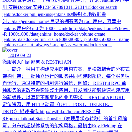
Docker 或者通过一个独立的 Java 程序等，详见 Jenkins 用户手
册 安装Docker 安装123456789101112131415docker search
jenkinsdocker pull jenkins/jenkins:lts#映射本地数据卷
时，/data/jenkins_home/ 目录的拥有者为 root 用户，容器中
jenkins 用户的 uid 为 1000。#mkdir -p /data/jenkins_home#chown
-R 1000:1000 /datajenkins_home/docker volume create
jenkins_datadocker run -d \ -p 8080:8080 \ -p 50000:50000 \ --name
jenkins \ --restart=always \ -u app \ -v /var/run/docker.soc...
2019-09-23
微服务入门到部署 & RESTful API
一、简介一种用于构建应用的架构方案，是松散耦合的分布式
架构框架；一批独立运行的服务共同构建起系统，每个服务独
自运行，通过特定的机制进行通信，例如： RESTful RPC 单
独服务的更改不会影响整个应用，开发团队能够快速构建应用
的新组件，以满足不断变化的业务需求。 RESTful API URL
定位资源，用 HTTP 动词（GET、POST、DELETE、
DETC）描述操作 http://restful.p2hp.com/REST 是
REpresentational State Transfer（表现层状态转移）的首字母缩
写，分布式超媒体系统的架构风格，最初由Roy Fielding 在