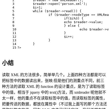
2
$reader 
= 
new
 XMLReader
();  
3
$reader
->
open
(
'person.xml'
);  
4
$i
=
1
;  
5
while
(
$reader
->
read
()) {  
6
if
(
$reader
->nodeType == 
XMLRea
7
if
(
$i
%
3
) {  
8
echo
$reader
->value;  
9
			} 
else
 {  
10
echo
$reader
->v
11
			}  
12
$i
++;  
13
		}  
14
	}  
15
?>
小结
读取 XML 的方法很多，简单举几个。上面四种方法都是可以
把标签中的数据读出来，
张映
.但是他们的测重点不同，前三
种方法的读取 XML 的 function 的设计重点，是为了读取标签
中的值，相当于 jquery 中的 text()方法，而 xmlreader 呢他就不
太一样，他的重点不在读取标签中的值，而读取标签的属性，
把要传送的数据，都放在属性中（不过我上面写的那个方法还