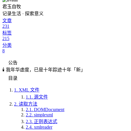
君玉自牧
记录生活 · 探索意义
文章
231
标签
215
分类
8
公告
🕯️ 我年华虚度，已是十年踪迹十年「新」
目录
1.
XML 文件
1.1.
源文件
2.
读取方法
2.1.
DOMDocument
2.2.
simplexml
2.3.
正则表达式
2.4.
xmlreader