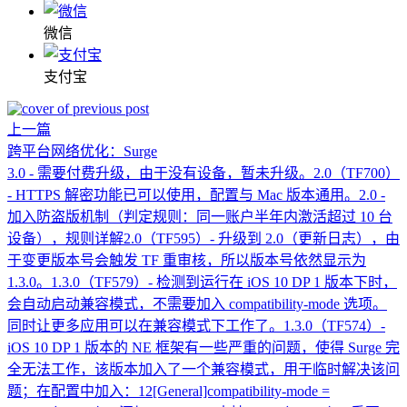
微信
支付宝
上一篇
跨平台网络优化：Surge
3.0 - 需要付费升级，由于没有设备，暂未升级。2.0（TF700）
- HTTPS 解密功能已可以使用，配置与 Mac 版本通用。2.0 -
加入防盗版机制（判定规则：同一账户半年内激活超过 10 台
设备），规则详解2.0（TF595）- 升级到 2.0（更新日志），由
于变更版本号会触发 TF 重审核，所以版本号依然显示为
1.3.0。1.3.0（TF579）- 检测到运行在 iOS 10 DP 1 版本下时，
会自动启动兼容模式，不需要加入 compatibility-mode 选项。
同时让更多应用可以在兼容模式下工作了。1.3.0（TF574）-
iOS 10 DP 1 版本的 NE 框架有一些严重的问题，使得 Surge 完
全无法工作，该版本加入了一个兼容模式，用于临时解决该问
题；在配置中加入：12[General]compatibility-mode =