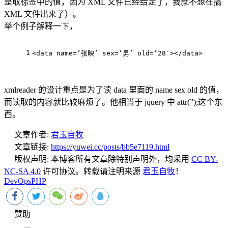
是取标签中的值，因为 XML 文件已经给定了，我就不想在搞
XML 文件出来了）。
举个例子解释一下，
1
<
data
name
=
’张映’
sex
=
’男’
old
=
’28′
>
</
data
>
xmlreader 的设计重点是为了读 data 里面的 name sex old 的值，
而读取
的内容就比较麻烦了。他相当于 jquery 中 attr(”);这个东
西。
文章作者:
君玉自牧
文章链接:
https://yuwei.cc/posts/bb5e7119.html
版权声明:
本博客所有文章除特别声明外，均采用
CC BY-
NC-SA 4.0
许可协议。转载请注明来源
君玉自牧
！
DevOps
PHP
赞助