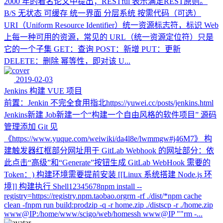
2000 年的着名论文中提出；RESTful 表示满足REST原则。
B/S 无状态 可缓存 统一界面 分层系统 按需代码（可选）
URI（Uniform Resource Identifier）统一资源标志符，标识 Web
上每一种可用的资源，常见的 URL（统一资源定位符）只是
它的一个子集 GET：查询 POST：新增 PUT：更新
DELETE：删除 幂等性，即对该 U...
2019-02-03
Jenkins 构建 VUE 项目
前置：Jenkin 不完全食用指北https://yuwei.cc/posts/jenkins.html
Jenkins新建 Job新建一个“构建一个自由风格的软件项目” 源码
管理添加 Git 见
《https://www.yuque.com/weiwiki/da4l8e/lwmmgw#j46M7》 构
建触发器红框部分网址用于 GitLab Webhook 的网址部分：依
此点击“高级”和“Generate”按钮生成 GitLab WebHook 需要的
Token：) 构建环境需要提前安装 [[Linux 系统搭建 Node.js 环
境]] 构建执行 Shell12345678npm install --
registry=https://registry.npm.taobao.orgrm -rf ./dist/*npm cache
clean -fnpm run build:prodzip -q -r home.zip ./distscp -r ./home.zip
www@IP:/home/www/scigo/web/homessh www@IP ""rm -...