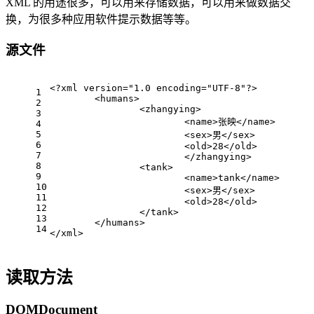
XML 的用途很多，可以用来存储数据，可以用来做数据交
换，为很多种应用软件提示数据等等。
源文件
<?xml version=
"1.0 encoding="
UTF-8
"?> 
1
	<humans> 
2
		<zhangying> 
3
			<name>张映</name> 
4
5
			<sex>男</sex> 
6
			<old>28</old> 
7
			</zhangying> 
8
		<tank> 
9
			<name>tank</name> 
10
			<sex>男</sex> 
11
			<old>28</old> 
12
		</tank> 
13
	</humans>
14
</xml>
读取方法
DOMDocument