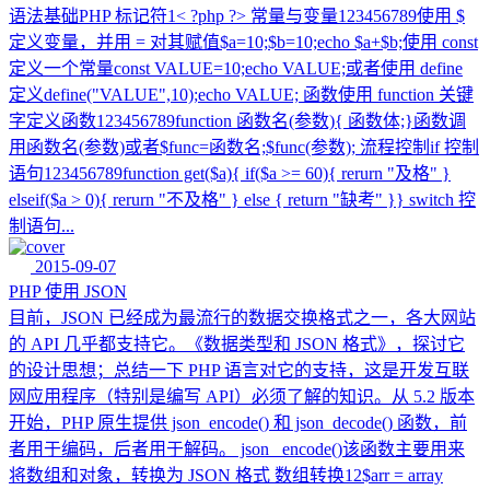
语法基础PHP 标记符1< ?php ?> 常量与变量123456789使用 $
定义变量，并用 = 对其赋值$a=10;$b=10;echo $a+$b;使用 const
定义一个常量const VALUE=10;echo VALUE;或者使用 define
定义define("VALUE",10);echo VALUE; 函数使用 function 关键
字定义函数123456789function 函数名(参数){ 函数体;}函数调
用函数名(参数)或者$func=函数名;$func(参数); 流程控制if 控制
语句123456789function get($a){ if($a >= 60){ rerurn "及格" }
elseif($a > 0){ rerurn "不及格" } else { return "缺考" }} switch 控
制语句...
2015-09-07
PHP 使用 JSON
目前，JSON 已经成为最流行的数据交换格式之一，各大网站
的 API 几乎都支持它。《数据类型和 JSON 格式》，探讨它
的设计思想；总结一下 PHP 语言对它的支持，这是开发互联
网应用程序（特别是编写 API）必须了解的知识。从 5.2 版本
开始，PHP 原生提供 json_encode() 和 json_decode() 函数，前
者用于编码，后者用于解码。 json_ encode()该函数主要用来
将数组和对象，转换为 JSON 格式 数组转换12$arr = array