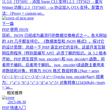
11.3.0（TF569）- 添加 Surge CLI 支持1.2.3（TF562）- 重写
Widget 功能1.2.3（TF560）- ss 协议加入 OTA 支持，配置方
法：1Proxy = custom,ser...
下一篇
PHP 使用 JSON
目前，JSON 已经成为最流行的数据交换格式之一，各大网站
的 API 几乎都支持它。《数据类型和 JSON 格式》，探讨它
的设计思想；总结一下 PHP 语言对它的支持，这是开发互联
网应用程序（特别是编写 API）必须了解的知识。从 5.2 版本
开始，PHP 原生提供 json_encode() 和 json_decode() 函数，前
者用于编码，后者用于解码。 json_ encode()该函数主要用来
将数组和对象，转换为 JSON 格式 数组转换12$arr = array
('a'=>1,'b'=>2,'c'=>3,'d'=>4,'e'=>5);echo json_encode($arr); 结果
为：{"a":1,"b":2,"c":3,"d":4,"e":5} 对象转换123456$obj->body
= 'an...
相关推荐
2015-08-30
PHP 快速入门