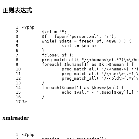
正则表达式
1
<?php
2
$xml 
= 
""
;  
3
$f 
= 
fopen
(
'person.xml'
, 
'r'
);  
4
while
( 
$data 
= 
fread
( 
$f
, 
4096
 ) ) {  
5
$xml 
.= 
$data
;  
6
	}  
7
fclose
( 
$f 
);  
8
preg_match_all
( 
"/\<humans\>(.*?)\<\/hu
9
foreach
( 
$humans
[
1
] 
as
$k
=>
$human 
) {  
10
preg_match_all
( 
"/\<name\>(.*?)
11
preg_match_all
( 
"/\<sex\>(.*?)\
12
preg_match_all
( 
"/\<old\>(.*?)\
13
	}  
14
foreach
(
$name
[
1
] 
as
$key
=>
$val
) {  
15
echo
$val
.
" - "
.
$sex
[
$key
][
1
].
"
16
	}  
17
?>
xmlreader
1
<?php