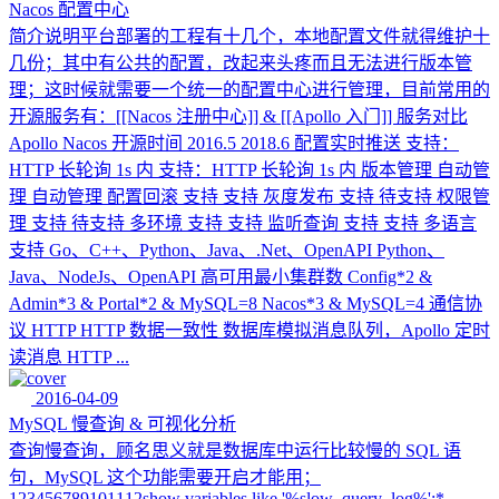
Nacos 配置中心
简介说明平台部署的工程有十几个，本地配置文件就得维护十
几份；其中有公共的配置，改起来头疼而且无法进行版本管
理；这时候就需要一个统一的配置中心进行管理，目前常用的
开源服务有：[[Nacos 注册中心]] & [[Apollo 入门]] 服务对比
Apollo Nacos 开源时间 2016.5 2018.6 配置实时推送 支持：
HTTP 长轮询 1s 内 支持：HTTP 长轮询 1s 内 版本管理 自动管
理 自动管理 配置回滚 支持 支持 灰度发布 支持 待支持 权限管
理 支持 待支持 多环境 支持 支持 监听查询 支持 支持 多语言
支持 Go、C++、Python、Java、.Net、OpenAPI Python、
Java、NodeJs、OpenAPI 高可用最小集群数 Config*2 &
Admin*3 & Portal*2 & MySQL=8 Nacos*3 & MySQL=4 通信协
议 HTTP HTTP 数据一致性 数据库模拟消息队列，Apollo 定时
读消息 HTTP ...
2016-04-09
MySQL 慢查询 & 可视化分析
查询慢查询，顾名思义就是数据库中运行比较慢的 SQL 语
句，MySQL 这个功能需要开启才能用；
123456789101112show variables like '%slow_query_log%';*