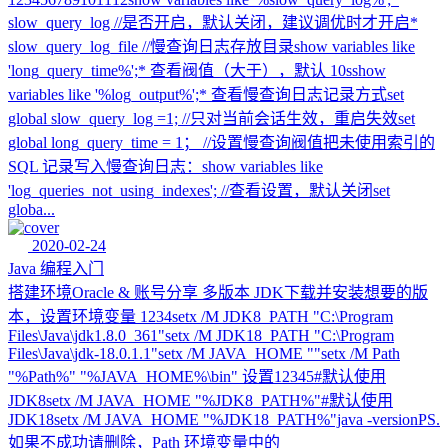
slow_query_log //是否开启，默认关闭，建议调优时才开启*
slow_query_log_file //慢查询日志存放目录show variables like
'long_query_time%';* 查看阀值（大于），默认 10sshow
variables like '%log_output%';* 查看慢查询日志记录方式set
global slow_query_log =1; //只对当前会话生效，重启失效set
global long_query_time = 1； //设置慢查询阀值把未使用索引的
SQL 记录写入慢查询日志：show variables like
'log_queries_not_using_indexes'; //查看设置，默认关闭set
globa...
2020-02-24
Java 编程入门
搭建环境Oracle & 账号分享 多版本 JDK下载并安装想要的版
本，设置环境变量 1234setx /M JDK8_PATH "C:\Program
Files\Java\jdk1.8.0_361"setx /M JDK18_PATH "C:\Program
Files\Java\jdk-18.0.1.1"setx /M JAVA_HOME ""setx /M Path
"%Path%" "%JAVA_HOME%\bin" 设置12345#默认使用
JDK8setx /M JAVA_HOME "%JDK8_PATH%"#默认使用
JDK18setx /M JAVA_HOME "%JDK18_PATH%"java -versionPS.
如果不成功请删除，Path 环境变量中的