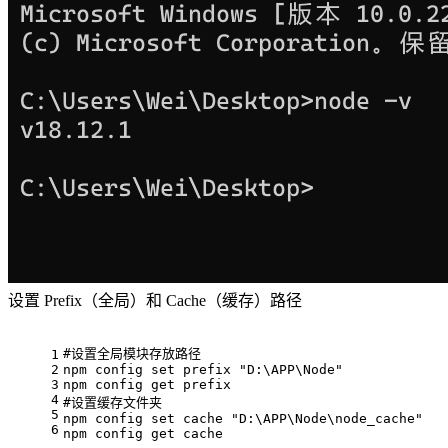
设置 Prefix（全局）和 Cache（缓存）路径
#设置全局模块存放路径
1
2
npm config 
set
 prefix 
"D:\APP\Node"
3
npm config get prefix
4
#设置缓存文件夹
5
npm config 
set
 cache 
"D:\APP\Node\node_cache"
6
npm config get cache