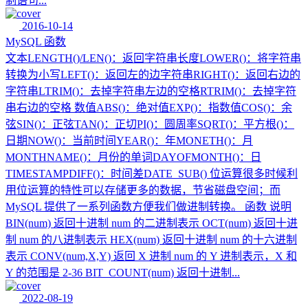
制语句...
2016-10-14
MySQL 函数
文本LENGTH()/LEN()：返回字符串长度LOWER()：将字符串
转换为小写LEFT()：返回左的边字符串RIGHT()：返回右边的
字符串LTRIM()：去掉字符串左边的空格RTRIM()：去掉字符
串右边的空格 数值ABS()：绝对值EXP()：指数值COS()：余
弦SIN()：正弦TAN()：正切PI()：圆周率SQRT()：平方根()：
日期NOW()：当前时间YEAR()：年MONETH()：月
MONTHNAME()：月份的单词DAYOFMONTH()：日
TIMESTAMPDIFF()：时间差DATE_SUB() 位运算很多时候利
用位运算的特性可以存储更多的数据，节省磁盘空间；而
MySQL 提供了一系列函数方便我们做进制转换。 函数 说明
BIN(num) 返回十进制 num 的二进制表示 OCT(num) 返回十进
制 num 的八进制表示 HEX(num) 返回十进制 num 的十六进制
表示 CONV(num,X,Y) 返回 X 进制 num 的 Y 进制表示，X 和
Y 的范围是 2-36 BIT_COUNT(num) 返回十进制...
2022-08-19