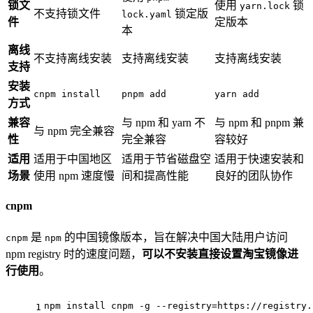
锁文
使用
锁
yarn.lock
不支持锁文件
锁定版
lock.yaml
件
定版本
本
离线
不支持离线安装
支持离线安装
支持离线安装
支持
安装
cnpm install
pnpm add
yarn add
方式
兼容
与 npm 和 yarn 不
与 npm 和 pnpm 兼
与 npm 完全兼容
性
完全兼容
容较好
适用
适用于中国地区
适用于节省磁盘空
适用于快速安装和
场景
使用 npm 速度慢
间和提高性能
良好的团队协作
cnpm
是
的中国镜像版本，旨在解决中国大陆用户访问
cnpm
npm
npm registry 时的速度问题，
可以不安装直接设置淘宝镜像进
行使用
。
npm install cnpm -g --registry=https://registry.
1