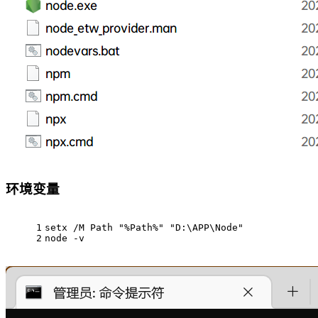
环境变量
1
setx /M Path 
"%Path%"
"D:\APP\Node"
2
node -v