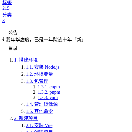
标签
215
分类
8
公告
🕯️ 我年华虚度，已是十年踪迹十年「新」
目录
1.
搭建环境
1.1.
安装 Node.js
1.2.
环境变量
1.3.
包管理
1.3.1.
cnpm
1.3.2.
pnpm
1.3.3.
yarn
1.4.
管理镜像源
1.5.
其他命令
2.
新建项目
2.1.
安装 Vue