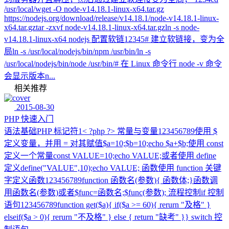
/usr/local/wget -O node-v14.18.1-linux-x64.tar.gz
https://nodejs.org/download/release/v14.18.1/node-v14.18.1-linux-
x64.tar.gztar -zxvf node-v14.18.1-linux-x64.tar.gzln -s node-
v14.18.1-linux-x64 nodejs 配置软链12345# 建立软链接，变为全
局ln -s /usr/local/nodejs/bin/npm /usr/bin/ln -s
/usr/local/nodejs/bin/node /usr/bin/# 在 Linux 命令行 node -v 命令
会显示版本n...
相关推荐
2015-08-30
PHP 快速入门
语法基础PHP 标记符1< ?php ?> 常量与变量123456789使用 $
定义变量，并用 = 对其赋值$a=10;$b=10;echo $a+$b;使用 const
定义一个常量const VALUE=10;echo VALUE;或者使用 define
定义define("VALUE",10);echo VALUE; 函数使用 function 关键
字定义函数123456789function 函数名(参数){ 函数体;}函数调
用函数名(参数)或者$func=函数名;$func(参数); 流程控制if 控制
语句123456789function get($a){ if($a >= 60){ rerurn "及格" }
elseif($a > 0){ rerurn "不及格" } else { return "缺考" }} switch 控