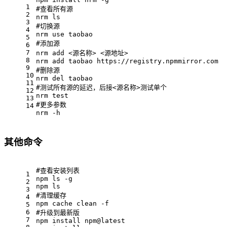
1
#查看所有源
2
nrm 
ls
3
#切换源
4
nrm use taobao
5
#添加源
6
7
nrm add <源名称> <源地址>
8
nrm add taobao https://registry.npmmirror.com
9
#删除源
10
nrm del taobao
11
#测试所有源的延迟，后接<源名称>测试单个
12
nrm 
test
13
#更多参数
14
nrm -h
其他命令
#查看安装列表
1
npm 
ls
 -g
2
npm 
ls
3
#清理缓存
4
npm cache clean -f
5
6
#升级到最新版
7
npm install npm@latest