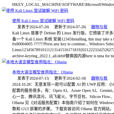
HKEY_LOCAL_MACHINE\SOFTWARE\Microsoft\Window
使用 Kali Linux 尝试破解 WiFi 密码
发表于
2024-07-26
|
更新于
2024-07-26
|
器物与我
Kali Linux 是基于 Debian 的 Linux 发行版，它预装了
备一个 Kali Linux 系统 安装12345Installing, this may take a few m
0x80004005 ??????Press any key to continue... Windows Subs
Linux12345678910111213141516171819202122232425262728
archive-keyring_2022.1_all.deb#替换国内源here is tuna for tsingh
本地大语言模型食用指北：Ollama
发表于
2024-07-15
|
更新于
2024-02-18
|
器物与我
2024.10.28：无意发现一款可以配置 AI 的 UWP 应
配置的服务很多，有：Open AI、Azure Open AI、Gem
心一言、腾讯混元、讯飞星火、字节豆包、Silicon Flow、OpenRout
Ollama 见《对话服务配置》本指南介绍了如何在 Windo
数和 GUI 部署的步骤。 下载安装访问 Ollama 官方网站