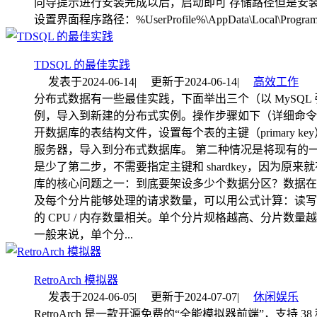
向导提示进行安装完成以后，启动即可 存储路径但是安
设置界面程序路径：%UserProfile%\AppData\Local\Programs
TDSQL 的最佳实践
发表于
2024-06-14
|
更新于
2024-06-14
|
高效工作
分布式数据有一些最佳实践，下面举出三个（以 MySQ
例，导入到新建的分布式实例。操作步骤如下（详细命令见
开数据库的表结构文件，设置每个表的主键（primary key
服务器，导入到分布式数据库。 第二种情况是将现有的
是少了第二步，不需要指定主键和 shardkey，因为原来
库的核心问题之一：到底要架设多少个数据分区？数据在
及每个分片能够处理的请求数量，可以用公式计算：读写并
的 CPU / 内存数量相关。单个分片规格越高、分片
一般来说，单个分...
RetroArch 模拟器
发表于
2024-06-05
|
更新于
2024-07-07
|
休闲娱乐
RetroArch 是一款开源免费的“全能模拟器前端”，支持 