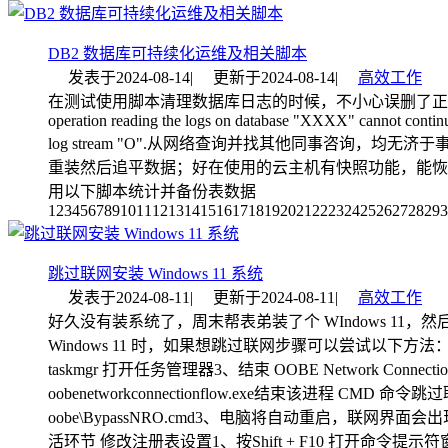
DB2 数据库可持续化运维及相关脚本
发表于
2024-08-14
|
更新于
2024-08-14
|
高效工作
在测试使用脚本清理数据库日志的时候，不小心误删了正在使
operation reading the logs on database "XXXX" cannot continu
log stream "O".从网络查询并找其他同事咨询
重装然后追平数据；好在使用的云主机有快照功能，能恢
用以下脚本统计并备份表数据
123456789101112131415161718192021222324252627282
跳过联网安装 Windows 11 系统
发表于
2024-08-11
|
更新于
2024-08-11
|
高效工作
好久没有装系统了，周末帮表弟装了个 WIndows 11
Windows 11 时，如果想跳过联网步骤可以尝试以下方法： 
taskmgr 打开任务管理器3、结束 OOBE Network Connectio
oobenetworkconnectionflow.exe结束该进程 CMD 
oobe\BypassNRO.cmd3、电脑将自动重启，联网界面
活环节 修改注册表设置1、按Shift + F10 打开命令提示