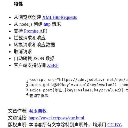
特性
从浏览器创建
XMLHttpRequests
从 node.js 创建
http
请求
支持
Promise
API
拦截请求和响应
转换请求和响应数据
取消请求
自动转换 JSON 数据
客户端支持防御
XSRF
<
script
src
=
"https://cdn.jsdelivr.net/npm/a
1
axios.get(地址?key1=value1&key2=value2).then
2
3
axios.post(地址,{key1:value1,key2:value2}).t
4
查询字符串：
文章作者:
君玉自牧
文章链接:
https://yuwei.cc/posts/vue.html
版权声明:
本博客所有文章除特别声明外，均采用
CC BY-