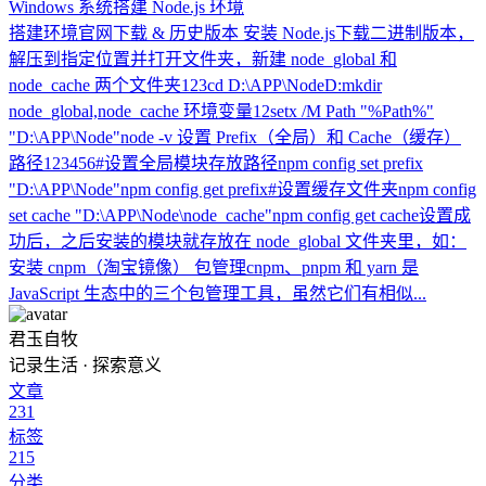
Windows 系统搭建 Node.js 环境
搭建环境官网下载 & 历史版本 安装 Node.js下载二进制版本，
解压到指定位置并打开文件夹，新建 node_global 和
node_cache 两个文件夹123cd D:\APP\NodeD:mkdir
node_global,node_cache 环境变量12setx /M Path "%Path%"
"D:\APP\Node"node -v 设置 Prefix（全局）和 Cache（缓存）
路径123456#设置全局模块存放路径npm config set prefix
"D:\APP\Node"npm config get prefix#设置缓存文件夹npm config
set cache "D:\APP\Node\node_cache"npm config get cache设置成
功后，之后安装的模块就存放在 node_global 文件夹里，如：
安装 cnpm（淘宝镜像） 包管理cnpm、pnpm 和 yarn 是
JavaScript 生态中的三个包管理工具，虽然它们有相似...
君玉自牧
记录生活 · 探索意义
文章
231
标签
215
分类