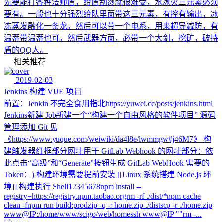
先要能打各种法师盾，给盾刮痧就很难受，水冰火三元素必须
要有。一般也十分强烈给队里面带这三元素，有控有输出，冰
冻蒸发融化一条龙。然后可以带一个电系，用来超导减防，有
温蒂带温蒂也可。然后武器方面，必带一个大剑，挖矿，破持
盾的QQ人。
相关推荐
2019-02-03
Jenkins 构建 VUE 项目
前置：Jenkin 不完全食用指北https://yuwei.cc/posts/jenkins.html
Jenkins新建 Job新建一个“构建一个自由风格的软件项目” 源码
管理添加 Git 见
《https://www.yuque.com/weiwiki/da4l8e/lwmmgw#j46M7》 构
建触发器红框部分网址用于 GitLab Webhook 的网址部分：依
此点击“高级”和“Generate”按钮生成 GitLab WebHook 需要的
Token：) 构建环境需要提前安装 [[Linux 系统搭建 Node.js 环
境]] 构建执行 Shell12345678npm install --
registry=https://registry.npm.taobao.orgrm -rf ./dist/*npm cache
clean -fnpm run build:prodzip -q -r home.zip ./distscp -r ./home.zip
www@IP:/home/www/scigo/web/homessh www@IP ""rm -...