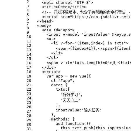
2
<
meta
charset
=
"UTF-8"
>
3
<
title
>
Demo
</
title
>
4
<!-- 开发环境版本，包含了有帮助的命令行警告 -
5
<
script
src
=
"https://cdn.jsdelivr.net/
6
</
head
>
7
<
body
>
8
<
div
id
=
"app"
>
9
<
input
v-model
=
"inputValue"
 @
keyup.e
10
<
ul
>
11
<
li
v-for
=
"(item,index) in txts"
>
12
<
span
>
{{index+1}}.
</
span
>
{{item}
13
</
li
>
14
</
ul
>
15
<
span
v-if
=
"txts.length!=0"
>
共 {{txt
16
17
</
div
>
18
<
script
>
19
var
 app = 
new
Vue
({
20
el
:
"#app"
,
21
data
: {
22
txts
:[
23
"好好学习"
,
24
"天天向上"
25
          ],
26
inputValue
:
"输入任务"
27
        },
28
methods
: {
29
add
:
function
(
){
30
this
.
txts
.
push
(
this
.
inputValue
31