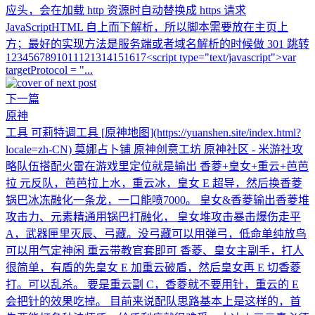
应头，会在加载 http 资源时自动替换成 https 请求
JavaScriptHTML 自上而下解析，所以脚本需要放在主页上
方；最好的实现方法是服务端或者域名解析的时候做 301 跳转
1234567891011121314151617<script type="text/javascript">var
targetProtocol = "...
下一篇
原神
工具 可莉特调工具 [原神地图](https://yuanshen.site/index.html?
locale=zh-CN) 莫娜占卜铺 原神创意工坊 原神社区 - 米游社攻
略队伍搭配火雷在游戏里定位就是输出 香菱+皇女+重云+芭芭
拉 元反队，芭芭拉上水，重云冰，皇女 E 超导，然后换香菱
锅巴冰冻融化一条龙，一口能喷7000。 皇女&香菱输出香菱堆
攻击力、元素精通用锅巴打融化， 皇女堆攻击暴击爆伤走平
A，武器匣里灭辰、弓藏。没弓藏可以用弹弓，低命单纯放鸟
可以用气定神闲 重云带教官套即可 香菱、皇女主副手，打人
很简单，有盾的先皇女 E 加重云破盾，然后皇女再 E 切香菱
打。可以乱杀。 要是重云副 C，香菱就不要用针，重云的 E
会把针的效果吃掉。 目前来说配队思路基本上是这样的，首