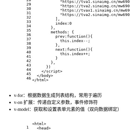
"https://tva1.sinaimg.cn/mw690
29
"https://tva2.sinaimg.cn/mw690
30
"https://tvax1.sinaimg.cn/mw69
31
"https://tva2.sinaimg.cn/mw690
32
          ],
33
index
:
0
34
        },
35
methods
: {
36
prev
:
function
(
){
37
this
.
index
--;
38
          },
39
next
:
function
(
){
40
this
.
index
++;
41
          }
42
        },
43
      })
44
</
script
>
45
</
body
>
46
</
html
>
v-for：根据数据生成列表结构，常用于遍历
v-on 扩展：传递自定义参数，事件修饰符
v-model：获取和设置表单元素的值（双向数据绑定）
<
html
>
1
<
head
>