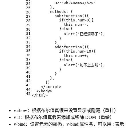
H2
:
"<h2>Demo</h2>"
24
        },
25
methods
: {
26
sub
:
function
(
){
27
if
(
this
.
num
>
0
){
28
this
.
num
--;
29
            }
else
{
30
31
alert
(
"已经清零了"
);
32
            }
33
          },
34
add
:
function
(
){
35
if
(
this
.
num
<
10
){
36
this
.
num
++;
37
            }
else
{
38
alert
(
"加不上去啦"
);
39
            }
40
          }
41
        },
42
      })
43
</
script
>
44
</
body
>
45
</
html
>
v-show：根据布尔值真假来设置显示或隐藏（重排）
v-if：根据布尔值真假来添加或移除 DOM（重绘）
v-bind：设置元素的熟悉，v-bind:属性名，可以用 : 表示