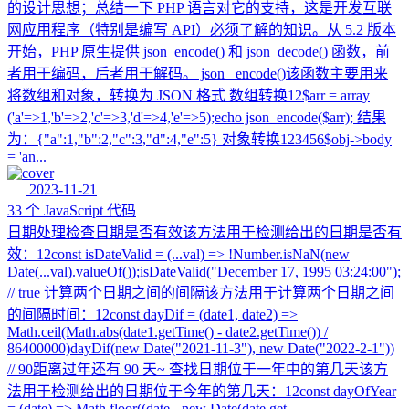
的设计思想；总结一下 PHP 语言对它的支持，这是开发互联
网应用程序（特别是编写 API）必须了解的知识。从 5.2 版本
开始，PHP 原生提供 json_encode() 和 json_decode() 函数，前
者用于编码，后者用于解码。 json_ encode()该函数主要用来
将数组和对象，转换为 JSON 格式 数组转换12$arr = array
('a'=>1,'b'=>2,'c'=>3,'d'=>4,'e'=>5);echo json_encode($arr); 结果
为：{"a":1,"b":2,"c":3,"d":4,"e":5} 对象转换123456$obj->body
= 'an...
2023-11-21
33 个 JavaScript 代码
日期处理检查日期是否有效该方法用于检测给出的日期是否有
效：12const isDateValid = (...val) => !Number.isNaN(new
Date(...val).valueOf());isDateValid("December 17, 1995 03:24:00");
// true 计算两个日期之间的间隔该方法用于计算两个日期之间
的间隔时间：12const dayDif = (date1, date2) =>
Math.ceil(Math.abs(date1.getTime() - date2.getTime()) /
86400000)dayDif(new Date("2021-11-3"), new Date("2022-2-1"))
// 90距离过年还有 90 天~ 查找日期位于一年中的第几天该方
法用于检测给出的日期位于今年的第几天：12const dayOfYear
= (date) => Math.floor((date - new Date(date.get...