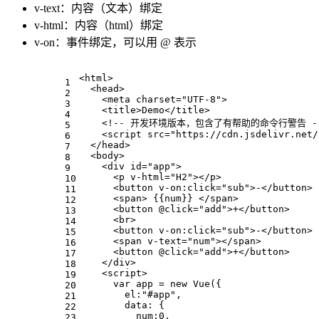
v-text：内容（文本）绑定
v-html：内容（html）绑定
v-on：事件绑定，可以用 @ 表示
<
html
>
1
<
head
>
2
<
meta
charset
=
"UTF-8"
>
3
<
title
>
Demo
</
title
>
4
<!-- 开发环境版本，包含了有帮助的命令行警告 -
5
<
script
src
=
"https://cdn.jsdelivr.net/
6
</
head
>
7
<
body
>
8
<
div
id
=
"app"
>
9
<
p
v-html
=
"H2"
>
</
p
>
10
<
button
v-on:click
=
"sub"
>
-
</
button
>
11
<
span
>
 {{num}} 
</
span
>
12
<
button
 @
click
=
"add"
>
+
</
button
>
13
<
br
>
14
<
button
v-on:click
=
"sub"
>
-
</
button
>
15
<
span
v-text
=
"num"
>
</
span
>
16
<
button
 @
click
=
"add"
>
+
</
button
>
17
</
div
>
18
<
script
>
19
var
 app = 
new
Vue
({
20
el
:
"#app"
,
21
data
: {
22
num
:
0
,
23