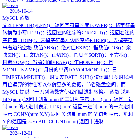
2016-10-14
MySQL 函数
文本LENGTH()/LEN()：返回字符串长度LOWER()：将字符串
转换为小写LEFT()：返回左的边字符串RIGHT()：返回右边的
字符串LTRIM()：去掉字符串左边的空格RTRIM()：去掉字符
串右边的空格 数值ABS()：绝对值EXP()：指数值COS()：余
弦SIN()：正弦TAN()：正切PI()：圆周率SQRT()：平方根()：
日期NOW()：当前时间YEAR()：年MONETH()：月
MONTHNAME()：月份的单词DAYOFMONTH()：日
TIMESTAMPDIFF()：时间差DATE_SUB() 位运算很多时候利
用位运算的特性可以存储更多的数据，节省磁盘空间；而
MySQL 提供了一系列函数方便我们做进制转换。 函数 说明
BIN(num) 返回十进制 num 的二进制表示 OCT(num) 返回十进
制 num 的八进制表示 HEX(num) 返回十进制 num 的十六进制
表示 CONV(num,X,Y) 返回 X 进制 num 的 Y 进制表示，X 和
Y 的范围是 2-36 BIT_COUNT(num) 返回十进制...
2024-12-01