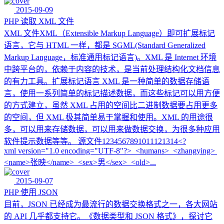
2015-09-09
PHP 读取 XML 文件
XML 文件XML（Extensible Markup Language）即可扩展标记
语言，它与 HTML 一样，都是 SGML(Standard Generalized
Markup Language，标准通用标记语言)。XML 是 Internet 环境
中跨平台的，依赖于内容的技术，是当前处理结构化文档信息
的有力工具。扩展标记语言 XML 是一种简单的数据存储语
言，使用一系列简单的标记描述数据，而这些标记可以用方便
的方式建立，虽然 XML 占用的空间比二进制数据要占用更多
的空间，但 XML 极其简单易于掌握和使用。XML 的用途很
多，可以用来存储数据，可以用来做数据交换，为很多种应用
软件提示数据等等。 源文件1234567891011121314<?
xml version="1.0 encoding="UTF-8"?> <humans> <zhangying>
<name>张映</name> <sex>男</sex> <old>...
2015-09-07
PHP 使用 JSON
目前，JSON 已经成为最流行的数据交换格式之一，各大网站
的 API 几乎都支持它。《数据类型和 JSON 格式》，探讨它