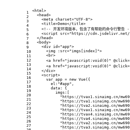
<
html
>
1
<
head
>
2
<
meta
charset
=
"UTF-8"
>
3
<
title
>
Demo
</
title
>
4
<!-- 开发环境版本，包含了有帮助的命令行警告 -
5
<
script
src
=
"https://cdn.jsdelivr.net/
6
</
head
>
7
<
body
>
8
<
div
id
=
"app"
>
9
<
img
:src
=
"imgs[index]"
>
10
<
br
>
11
12
<
a
href
=
"javascript:void(0)"
 @
click
=
13
<
a
href
=
"javascript:void(0)"
 @
click
=
14
</
div
>
15
<
script
>
16
var
 app = 
new
Vue
({
17
el
:
"#app"
,
18
data
: {
19
imgs
:[
20
"https://tvax1.sinaimg.cn/mw69
21
"https://tva1.sinaimg.cn/mw690
22
"https://tva2.sinaimg.cn/mw690
23
"https://tvax1.sinaimg.cn/mw69
24
"https://tvax4.sinaimg.cn/mw69
25
"https://tva4.sinaimg.cn/mw690
26
"https://tva2.sinaimg.cn/mw690
27
"https://tva3.sinaimg.cn/mw690
28